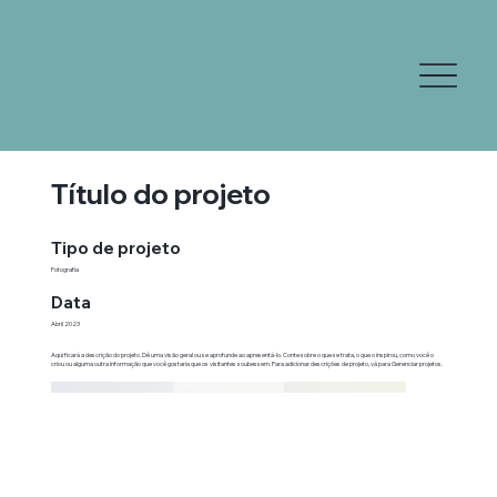
Título do projeto
Tipo de projeto
Fotografia
Data
Abril 2023
Aqui ficará a descrição do projeto. Dê uma visão geral ou se aprofunde ao apresentá-lo. Conte sobre o que se trata, o que o inspirou, como você o
criou ou alguma outra informação que você gostaria que os visitantes soubessem. Para adicionar descrições de projeto, vá para Gerenciar projetos.